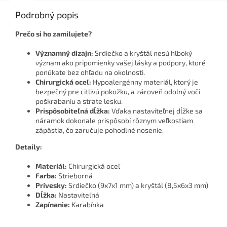
Podrobný popis
Prečo si ho zamilujete?
Významný dizajn:
Srdiečko a kryštál nesú hlboký
význam ako pripomienky vašej lásky a podpory, ktoré
ponúkate bez ohľadu na okolnosti.
Chirurgická oceľ:
Hypoalergénny materiál, ktorý je
bezpečný pre citlivú pokožku, a zároveň odolný voči
poškrabaniu a strate lesku.
Prispôsobiteľná dĺžka:
Vďaka nastaviteľnej dĺžke sa
náramok dokonale prispôsobí rôznym veľkostiam
zápästia, čo zaručuje pohodlné nosenie.
Detaily:
Materiál:
Chirurgická oceľ
Farba:
Strieborná
Prívesky:
Srdiečko (9x7x1 mm) a kryštál (8,5x6x3 mm)
Dĺžka:
Nastaviteľná
Zapínanie:
Karabínka