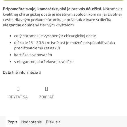
Pripomeňte svojej kamarátke, aká je pre vás dôležitá
. Náramok z
kvalitnej chirurgickej ocele je ideálnym spoločníkom na jej životnej
ceste. Hlavným prvkom náramku je prívesok v tvare srdiečka,
elegantne doplnený žiarivým kryštálom.
celý náramok je vyrobený z chirurgickej ocele
dĺžka je 15 - 20,5 cm (veľkosť je možné prispôsobiť vďaka
predlžovaciemu retiazku)
kartička s venovaním
v elegantnej darčekovej krabičke
Detailné informácie
OPÝTAŤ SA
ZDIEĽAŤ
Popis
Hodnotenie
Diskusia