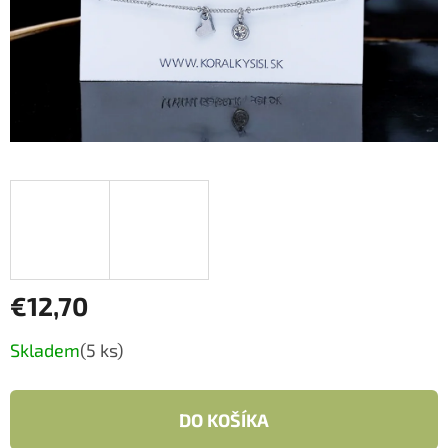
€12,70
Jednotková
Skladem
(5 ks)
cena:
DO KOŠÍKA