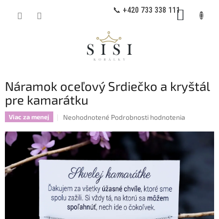
Prejsť
📞 +420 733 338 111
NÁKUP
na
obsah
KOŠÍK
Náramok oceľový Srdiečko a kryštál
pre kamarátku
Priemerné
Neohodnotené
Podrobnosti hodnotenia
Viac za menej
hodnotenie
produktu
je
0,0
z
5
hviezdičiek.