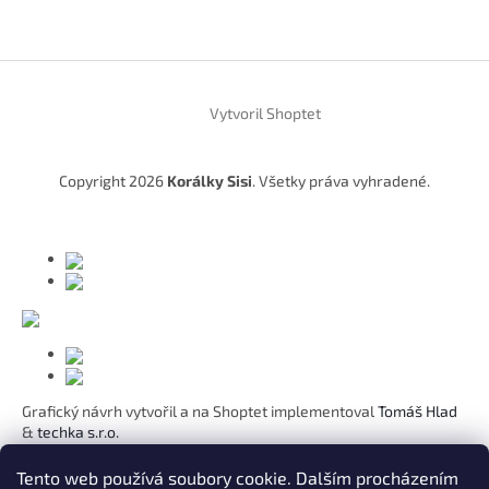
Z
á
Vytvoril Shoptet
p
ä
t
Copyright 2026
Korálky Sisi
. Všetky práva vyhradené.
i
e
Grafický návrh vytvořil a na Shoptet implementoval
Tomáš Hlad
&
techka s.r.o.
Koho chcete obdarovat?
Tento web používá soubory cookie. Dalším procházením