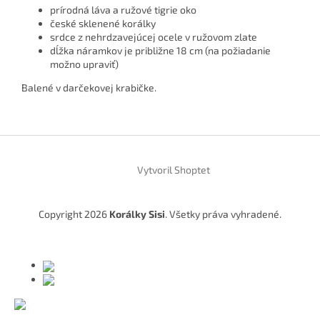
prírodná láva a ružové tigrie oko
české sklenené korálky
srdce z nehrdzavejúcej ocele v ružovom zlate
dĺžka náramkov je približne 18 cm (na požiadanie
možno upraviť)
Balené v darčekovej krabičke.
Z
á
Vytvoril Shoptet
p
ä
t
Copyright 2026
Korálky Sisi
. Všetky práva vyhradené.
i
e