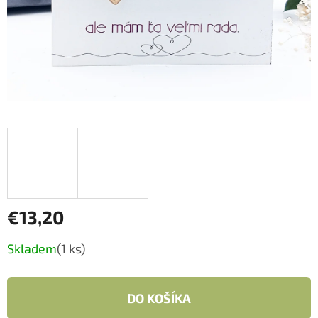
€13,20
Jednotková
Skladem
(1 ks)
cena:
DO KOŠÍKA