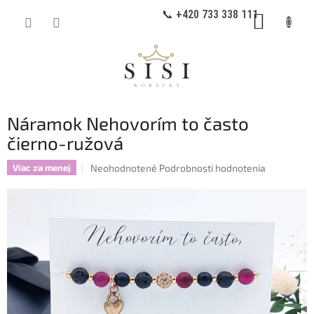
Prejsť
📞 +420 733 338 111
NÁKUP
na
obsah
KOŠÍK
Náramok Nehovorím to často
čierno-ružová
Priemerné
Neohodnotené
Podrobnosti hodnotenia
Viac za menej
hodnotenie
produktu
je
0,0
z
5
hviezdičiek.