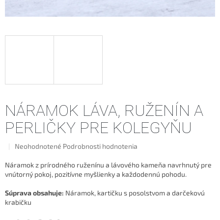
NÁRAMOK LÁVA, RUŽENÍN A
PERLIČKY PRE KOLEGYŇU
Priemerné
Neohodnotené
Podrobnosti hodnotenia
hodnotenie
produktu
Náramok z prírodného ruženínu a lávového kameňa navrhnutý pre
je
vnútorný pokoj, pozitívne myšlienky a každodennú pohodu.
0,0
z
Súprava obsahuje:
Náramok, kartičku s posolstvom a darčekovú
5
krabičku
hviezdičiek.