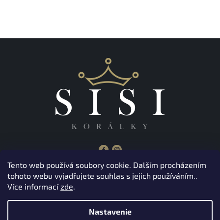
Tento web používá soubory cookie. Dalším procházením
tohoto webu vyjadřujete souhlas s jejich používáním..
Z
Více informací
zde
.
á
Copyright 2026
Korálky Sisi
. Všetky práva vyhradené.
p
ä
Nastavenie
Grafický návrh vytvořil a na Shoptet implementoval
Tomáš Hlad
&