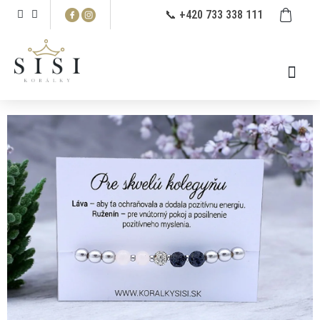
Prejsť
NÁ
📞 +420 733 338 111
na
KO
obsah