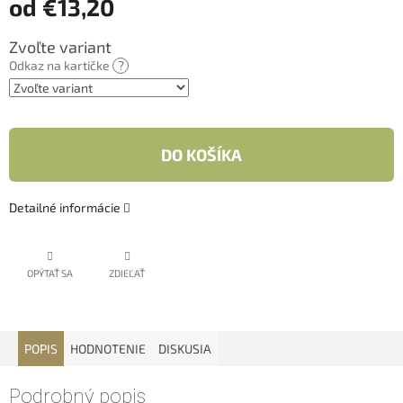
od
€13,20
Jednotková
Zvoľte variant
cena:
Odkaz na kartičke
?
DO KOŠÍKA
Detailné informácie
OPÝTAŤ SA
ZDIEĽAŤ
POPIS
HODNOTENIE
DISKUSIA
Podrobný popis