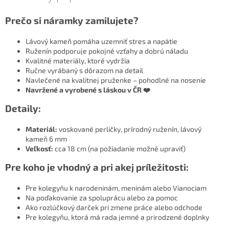
Prečo si náramky zamilujete?
Lávový kameň pomáha uzemniť stres a napätie
Ruženín podporuje pokojné vzťahy a dobrú náladu
Kvalitné materiály, ktoré vydržia
Ručne vyrábaný s dôrazom na detail
Navlečené na kvalitnej pruženke – pohodlné na nosenie
Navržené a vyrobené s láskou v ČR ❤️
Detaily:
Materiál:
voskované perličky, prírodný ruženín, lávový
kameň 6 mm
Veľkosť:
cca 18 cm (na požiadanie možné upraviť)
Pre koho je vhodný a pri akej príležitosti:
Pre kolegyňu k narodeninám, meninám alebo Vianociam
Na poďakovanie za spoluprácu alebo za pomoc
Ako rozlúčkový darček pri zmene práce alebo odchode
Pre kolegyňu, ktorá má rada jemné a prirodzené doplnky