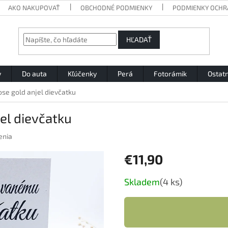
AKO NAKUPOVAŤ
OBCHODNÉ PODMIENKY
PODMIENKY OCHR
HĽADAŤ
y
Do auta
Kľúčenky
Perá
Fotorámik
Ostat
se gold anjel dievčatku
el dievčatku
enia
€11,90
Jednotková
Skladem
(4 ks)
cena: