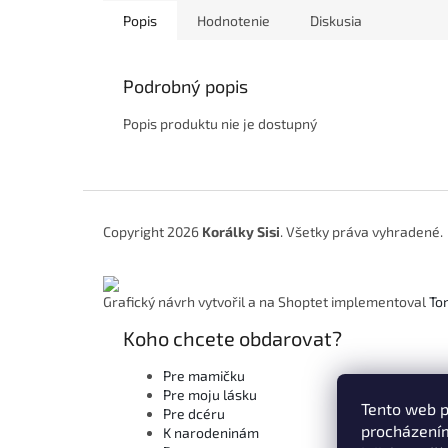
Popis
Hodnotenie
Diskusia
Podrobný popis
Popis produktu nie je dostupný
Z
á
Copyright 2026
Korálky Sisi
. Všetky práva vyhradené.
p
ä
t
Grafický návrh vytvořil a na Shoptet implementoval
To
i
e
Koho chcete obdarovat?
Pre mamičku
Pre moju lásku
Tento web p
Pre dcéru
procházením
K narodeninám