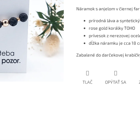
Náramok s anjelom v čiernej fa
prírodná láva a syntetick
rose gold korálky TOHO
prívesok z nerezovej oce
dĺžka náramku je cca 18 c
Zabalené do darčekovej krabičk
TLAČ
OPÝTAŤ SA