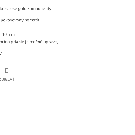
rbe s rose gold komponenty.
ý pokovovaný hematit
le 10 mm
m (na prianie je možné upraviť)
y.
ZDIEĽAŤ