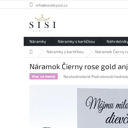
Prejsť
info@koralkysisi.cz
na
obsah
Náramky
Náramky s kartičkou
Náhrdelník
Domov
Náramky s kartičkou
Náramok Čierny ro
Náramok Čierny rose gold anj
Priemerné
Neohodnotené
Podrobnosti hodnot
Viac za menej
hodnotenie
produktu
je
0,0
z
5
hviezdičiek.