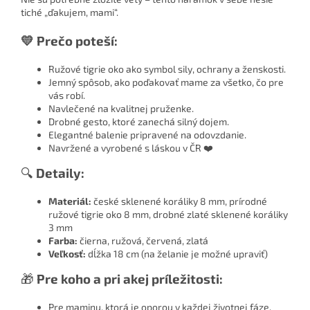
tiché „ďakujem, mami“.
💛 Prečo poteší:
Ružové tigrie oko ako symbol sily, ochrany a ženskosti.
Jemný spôsob, ako poďakovať mame za všetko, čo pre
vás robí.
Navlečené na kvalitnej pruženke.
Drobné gesto, ktoré zanechá silný dojem.
Elegantné balenie pripravené na odovzdanie.
Navržené a vyrobené s láskou v ČR ❤️
🔍
Detaily:
Materiál:
české sklenené koráliky 8 mm, prírodné
ružové tigrie oko 8 mm, drobné zlaté sklenené koráliky
3 mm
Farba:
čierna, ružová, červená, zlatá
Veľkosť:
dĺžka 18 cm (na želanie je možné upraviť)
🎁
Pre koho a pri akej príležitosti:
Pre maminu, ktorá je oporou v každej životnej fáze.