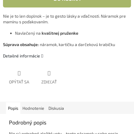
Nie je to len doplnok – je to gesto lásky a vďačnosti. Náramok pre
maminu s poďakovaním.
Navlečený na
kvalitnej pruženke
Súprava obsahuje:
náramok, kartičku a darčekovú krabičku
Detailné informácie
OPÝTAŤ SA
ZDIEĽAŤ
Popis
Hodnotenie
Diskusia
Podrobný popis
Nie sú potrebné zložité vety – tento náramok v sebe nesie