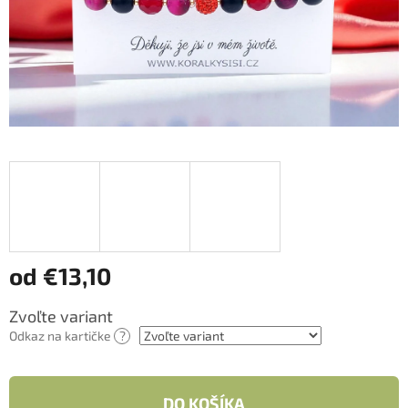
od
€13,10
Jednotková
Zvoľte variant
cena:
Odkaz na kartičke
?
DO KOŠÍKA