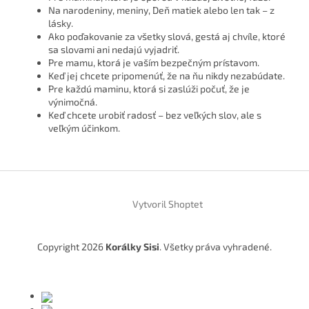
Na narodeniny, meniny, Deň matiek alebo len tak – z
lásky.
Ako poďakovanie za všetky slová, gestá aj chvíle, ktoré
sa slovami ani nedajú vyjadriť.
Pre mamu, ktorá je vaším bezpečným prístavom.
Keď jej chcete pripomenúť, že na ňu nikdy nezabúdate.
Pre každú maminu, ktorá si zaslúži počuť, že je
výnimočná.
Keď chcete urobiť radosť – bez veľkých slov, ale s
veľkým účinkom.
Z
á
Vytvoril Shoptet
p
ä
t
Copyright 2026
Korálky Sisi
. Všetky práva vyhradené.
i
e