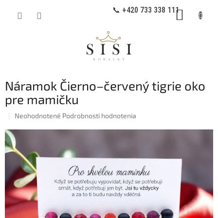
Prejsť
📞 +420 733 338 111
NÁKUP
na
obsah
KOŠÍK
Náramok Čierno–červený tigrie oko
pre mamičku
Priemerné
Neohodnotené
Podrobnosti hodnotenia
hodnotenie
produktu
je
0,0
z
5
hviezdičiek.