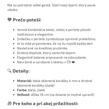
Nie sú potrebné veľké gestá. Stačí malý šperk, ktorý povie
všetko.
💛 Prečo poteší:
Jemná kombinácia bielej, zlatej a perlete pôsobí
nadčasovo a elegantne.
Srdiečko z perlete symbolizuje úprimné priateľstvo.
Je to milá pripomienka, že na ňu myslíš každý deň.
Navlečené na kvalitnej pruženke.
Drobný doplnok, ktorý zanechá dojem.
Elegantné balenie pripravené na odovzdanie.
Navržené a vyrobené s láskou v ČR ❤️
🔍
Detaily:
Materiál:
biele sklenené koráliky 4 mm a drobné
sklenené koráliky (zlaté)
Farba:
biela, zlatá
Veľkosť:
dĺžka 18 cm (na želanie je možné upraviť)
🎁
Pre koho a pri akej príležitosti: