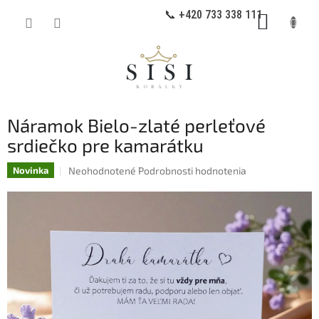
Prejsť
📞 +420 733 338 111
NÁKUP
na
obsah
KOŠÍK
Náramok Bielo-zlaté perleťové
srdiečko pre kamarátku
Priemerné
Neohodnotené
Podrobnosti hodnotenia
Novinka
hodnotenie
produktu
je
0,0
z
5
hviezdičiek.