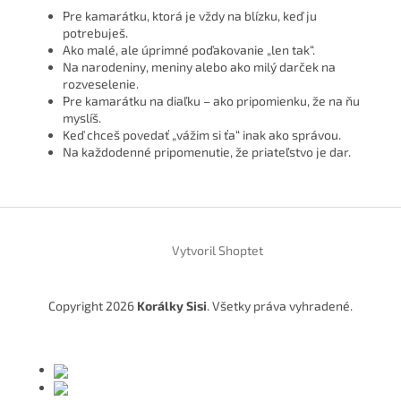
Pre kamarátku, ktorá je vždy na blízku, keď ju
potrebuješ.
Ako malé, ale úprimné poďakovanie „len tak“.
Na narodeniny, meniny alebo ako milý darček na
rozveselenie.
Pre kamarátku na diaľku – ako pripomienku, že na ňu
myslíš.
Keď chceš povedať „vážim si ťa“ inak ako správou.
Na každodenné pripomenutie, že priateľstvo je dar.
Z
á
Vytvoril Shoptet
p
ä
t
Copyright 2026
Korálky Sisi
. Všetky práva vyhradené.
i
e