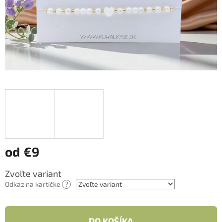
od
€9
Jednotková
Zvoľte variant
cena:
Odkaz na kartičke
?
DO KOŠÍKA