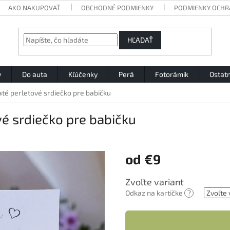
AKO NAKUPOVAŤ
OBCHODNÉ PODMIENKY
PODMIENKY OCHR
HĽADAŤ
y
Do auta
Kľúčenky
Perá
Fotorámik
Ostat
té perleťové srdiečko pre babičku
é srdiečko pre babičku
od
€9
Jednotková
Zvoľte variant
cena:
Odkaz na kartičke
?