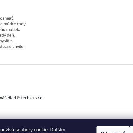
zosmiať.
ť a múdre rady.
Dňu matiek.
ždý deň.
yslíte.
ločné chvíle.
máš Hlad
&
techka s.r.o.
oužívá soubory cookie. Dalším