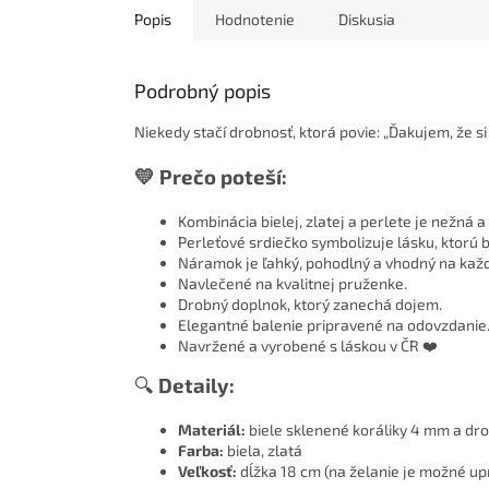
Popis
Hodnotenie
Diskusia
Podrobný popis
Niekedy stačí drobnosť, ktorá povie: „Ďakujem, že si
💛 Prečo poteší:
Kombinácia bielej, zlatej a perlete je nežná a
Perleťové srdiečko symbolizuje lásku, ktorú 
Náramok je ľahký, pohodlný a vhodný na kaž
Navlečené na kvalitnej pruženke.
Drobný doplnok, ktorý zanechá dojem.
Elegantné balenie pripravené na odovzdanie
Navržené a vyrobené s láskou v ČR ❤️
🔍
Detaily:
Materiál:
biele sklenené koráliky 4 mm a dro
Farba:
biela, zlatá
Veľkosť:
dĺžka 18 cm (na želanie je možné upr