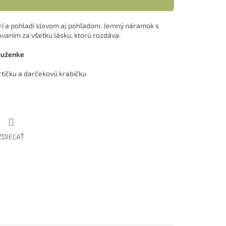
orí a pohladí slovom aj pohľadom. Jemný náramok s
vaním za všetku lásku, ktorú rozdáva.
pruženke
tičku a darčekovú krabičku
ZDIEĽAŤ