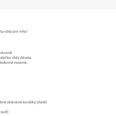
 tu vždy pre mňa.“
 vkusná.
babička vždy dávala.
dodenné nosenie.
.
bné sklenené koráliky (zlaté)
aviť)