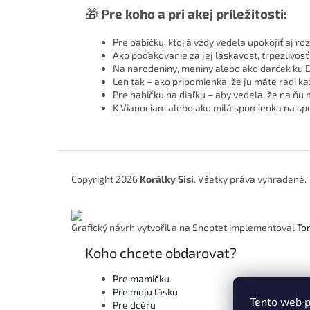
🎁
Pre koho a pri akej príležitosti:
Pre babičku, ktorá vždy vedela upokojiť aj ro
Ako poďakovanie za jej láskavosť, trpezlivos
Na narodeniny, meniny alebo ako darček ku 
Len tak – ako pripomienka, že ju máte radi ka
Pre babičku na diaľku – aby vedela, že na ňu m
K Vianociam alebo ako milá spomienka na spo
Z
á
Copyright 2026
Korálky Sisi
. Všetky práva vyhradené.
p
ä
t
Grafický návrh vytvořil a na Shoptet implementoval
To
i
e
Koho chcete obdarovat?
Pre mamičku
Pre moju lásku
Tento web p
Pre dcéru