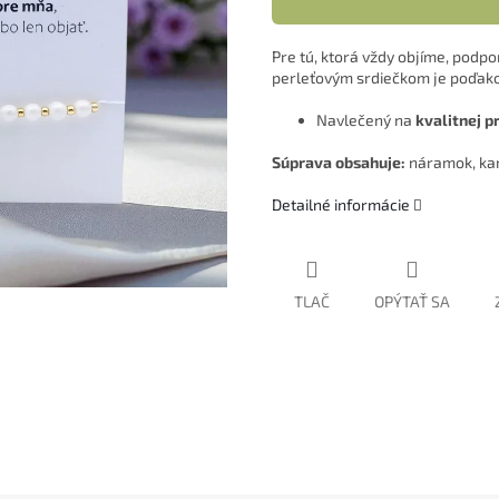
Pre tú, ktorá vždy objíme, podp
perleťovým srdiečkom je poďako
Navlečený na
kvalitnej 
Súprava obsahuje:
náramok, kar
Detailné informácie
TLAČ
OPÝTAŤ SA