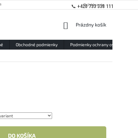
ANY OSOBNÝCH ÚDAJOV
Prihlásenie
📞 +420 733 338 111
NÁKUPNÝ
Prázdny košík
KOŠÍK
né
Obchodné podmienky
Podmienky ochrany osobných údaj
DO KOŠÍKA