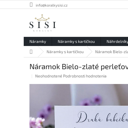
Prejsť
info@koralkysisi.cz
na
obsah
Náramky
Náramky s kartičkou
Náhrdelník
Domov
Náramky s kartičkou
Náramok Bielo-zla
Náramok Bielo-zlaté perleťov
Priemerné
Neohodnotené
Podrobnosti hodnotenia
hodnotenie
produktu
je
0,0
z
5
hviezdičiek.