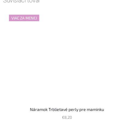
Súvisiaci tovar
VIAC ZA MENEJ
Náramok Trblietavé perly pre maminku
€8,20