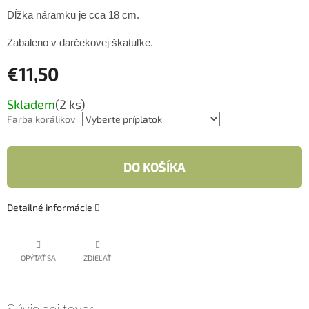
Dĺžka náramku je cca 18 cm.
Zabaleno v darčekovej škatuľke.
€11,50
Jednotková
Skladem
(2 ks)
cena:
Farba korálikov
DO KOŠÍKA
Detailné informácie
OPÝTAŤ SA
ZDIEĽAŤ