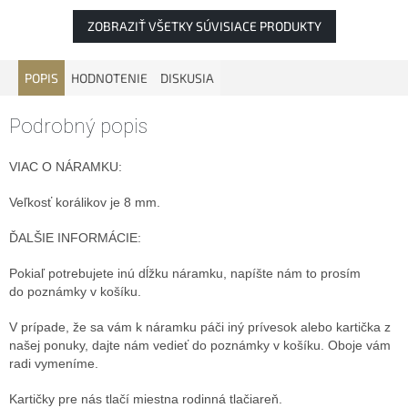
ZOBRAZIŤ VŠETKY SÚVISIACE PRODUKTY
POPIS
HODNOTENIE
DISKUSIA
Podrobný popis
VIAC O NÁRAMKU:
Veľkosť korálikov je 8 mm.
ĎALŠIE INFORMÁCIE:
Pokiaľ potrebujete inú dĺžku náramku, napíšte nám to prosím
do poznámky v košíku.
V prípade, že sa vám k náramku páči iný prívesok alebo kartička z
našej ponuky, dajte nám vedieť do poznámky v košíku. Oboje vám
radi vymeníme.
Kartičky pre nás tlačí miestna rodinná tlačiareň.