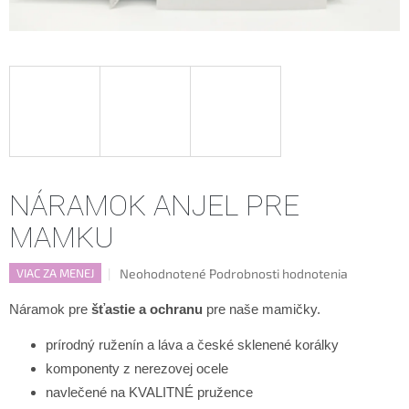
NÁRAMOK ANJEL PRE
MAMKU
Priemerné
Neohodnotené
Podrobnosti hodnotenia
VIAC ZA MENEJ
hodnotenie
produktu
Náramok pre
šťastie a ochranu
pre naše mamičky.
je
0,0
prírodný ruženín a láva a
české sklenené korálky
z
komponenty z nerezovej ocele
5
navlečené na KVALITNÉ pružence
hviezdičiek.