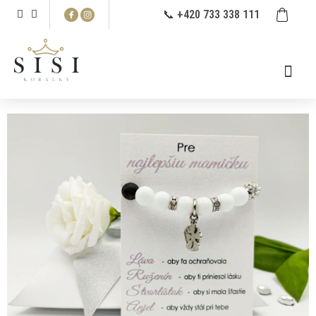
Prejsť
NÁ
📞 +420 733 338 111
na
KO
obsah