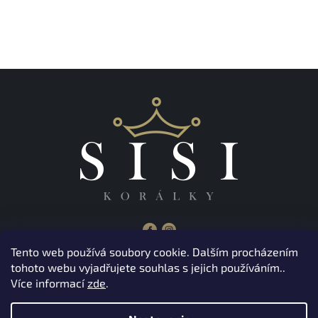
Tento web používá soubory cookie. Dalším procházením
tohoto webu vyjadřujete souhlas s jejich používáním..
Z
Více informací
zde
.
á
Copyright 2026
Korálky Sisi
. Všetky práva vyhradené.
p