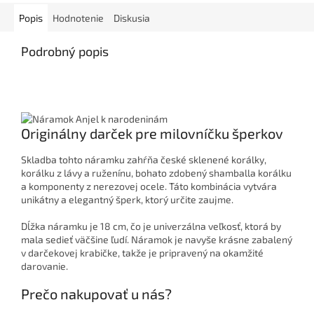
Popis
Hodnotenie
Diskusia
Podrobný popis
Originálny darček pre milovníčku šperkov
Skladba tohto náramku zahŕňa české sklenené korálky,
korálku z lávy a ruženínu, bohato zdobený shamballa korálku
a komponenty z nerezovej ocele. Táto kombinácia vytvára
unikátny a elegantný šperk, ktorý určite zaujme.
Dĺžka náramku je 18 cm, čo je univerzálna veľkosť, ktorá by
mala sedieť väčšine ľudí. Náramok je navyše krásne zabalený
v darčekovej krabičke, takže je pripravený na okamžité
darovanie.
Prečo nakupovať u nás?