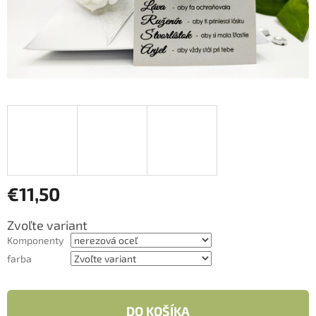
€11,50
Jednotková
Zvoľte variant
cena:
Komponenty
farba
DO KOŠÍKA