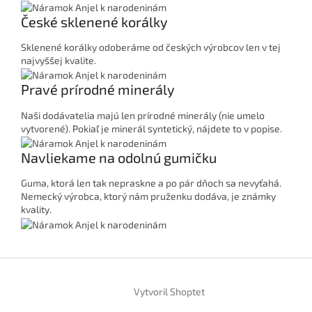
České sklenené korálky
Sklenené korálky odoberáme od českých výrobcov len v tej
najvyššej kvalite.
Pravé prírodné minerály
Naši dodávatelia majú len prírodné minerály (nie umelo
vytvorené). Pokiaľ je minerál syntetický, nájdete to v popise.
Navliekame na odolnú gumičku
Guma, ktorá len tak nepraskne a po pár dňoch sa nevyťahá.
Nemecký výrobca, ktorý nám pruženku dodáva, je známky
kvality.
Z
á
Vytvoril Shoptet
p
ä