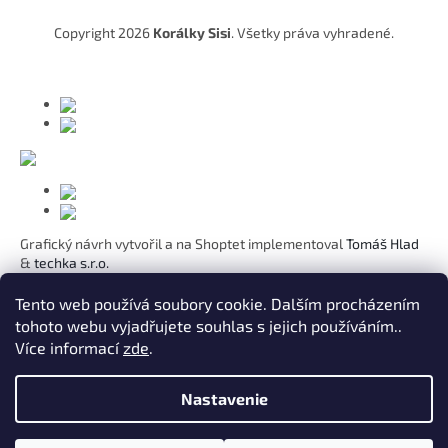
t
Copyright 2026
Korálky Sisi
. Všetky práva vyhradené.
i
e
Grafický návrh vytvořil a na Shoptet implementoval
Tomáš Hlad
&
techka s.r.o.
Koho chcete obdarovat?
Tento web používá soubory cookie. Dalším procházením
tohoto webu vyjadřujete souhlas s jejich používáním..
Pre mamičku
Více informací
zde
.
Pre moju lásku
Pre dcéru
K narodeninám
Nastavenie
Pre sestru
Pre pani učiteľku