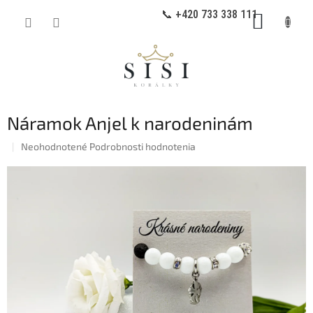
Prejsť
📞 +420 733 338 111
NÁKUP
na
obsah
KOŠÍK
Náramok Anjel k narodeninám
Priemerné
Neohodnotené
Podrobnosti hodnotenia
hodnotenie
produktu
je
0,0
z
5
hviezdičiek.