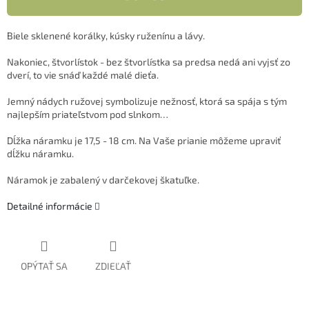
Biele sklenené korálky, kúsky ruženínu a lávy.
Nakoniec, štvorlístok - bez štvorlístka sa predsa nedá ani vyjsť zo
dverí, to vie snáď každé malé dieťa.
Jemný nádych ružovej symbolizuje nežnosť, ktorá sa spája s tým
najlepším priateľstvom pod slnkom…
Dĺžka náramku je 17,5 - 18 cm. Na Vaše prianie môžeme upraviť
dĺžku náramku.
Náramok je zabalený v darčekovej škatuľke.
Detailné informácie
OPÝTAŤ SA
ZDIEĽAŤ