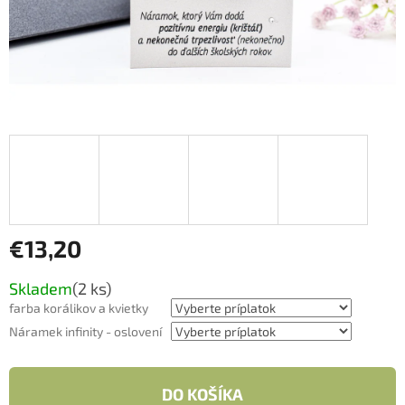
€13,20
Jednotková
Skladem
(2 ks)
cena:
farba korálikov a kvietky
Náramek infinity - oslovení
DO KOŠÍKA