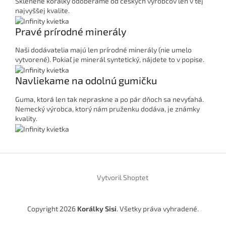
Sklenené korálky odoberáme od českých výrobcov len v tej
najvyššej kvalite.
Pravé prírodné minerály
Naši dodávatelia majú len prírodné minerály (nie umelo
vytvorené). Pokiaľ je minerál syntetický, nájdete to v popise.
Navliekame na odolnú gumičku
Guma, ktorá len tak nepraskne a po pár dňoch sa nevyťahá.
Nemecký výrobca, ktorý nám pruženku dodáva, je známky
kvality.
Z
á
Vytvoril Shoptet
p
ä
t
Copyright 2026
Korálky Sisi
. Všetky práva vyhradené.
i
e