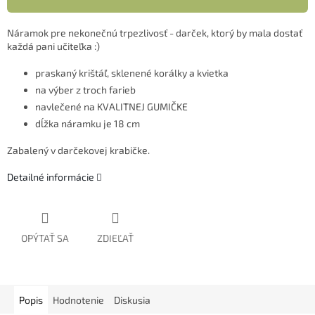
Náramok pre nekonečnú trpezlivosť - darček, ktorý by mala dostať
každá pani učiteľka :)
praskaný krištáľ, sklenené korálky a kvietka
na výber z troch farieb
navlečené na KVALITNEJ GUMIČKE
dĺžka náramku je 18 cm
Zabalený v darčekovej krabičke.
Detailné informácie
OPÝTAŤ SA
ZDIEĽAŤ
Popis
Hodnotenie
Diskusia