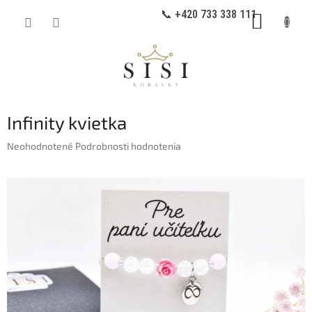
Prejsť
📞 +420 733 338 111
NÁKUP
na
obsah
KOŠÍK
Infinity kvietka
Priemerné
Neohodnotené
Podrobnosti hodnotenia
hodnotenie
produktu
je
0,0
z
5
hviezdičiek.