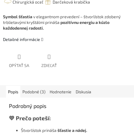
Chirurgická oceľ
Darčeková krabička
Symbol šťastia
v elegantnom prevedení – štvorlístok zdobený
trblietavými kryštálmi prináša
pozitívnu energiu a kúzlo
každodennej radosti.
Detailné informácie
OPÝTAŤ SA
ZDIEĽAŤ
Popis
Podobné (3)
Hodnotenie
Diskusia
Podrobný popis
💛 Prečo poteší:
Štvorlístok prináša
šťastie a nádej.