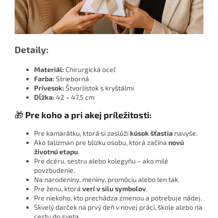
Detaily:
Materiál:
Chirurgická oceľ
Farba:
Strieborná
Prívesok:
Štvorlístok s kryštálmi
Dĺžka:
42 – 47,5 cm
🎁
Pre koho a pri akej príležitosti:
Pre kamarátku, ktorá si zaslúži
kúsok šťastia
navyše.
Ako talizman pre blízku osobu, ktorá začína
novú
životnú etapu
.
Pre dcéru, sestru alebo kolegyňu – ako milé
povzbudenie.
Na narodeniny, meniny, promóciu alebo len tak.
Pre ženu, ktorá
verí v silu symbolov
.
Pre niekoho, kto prechádza zmenou a potrebuje nádej.
Skvelý darček na prvý deň v novej práci, škole alebo na
cestu do sveta.