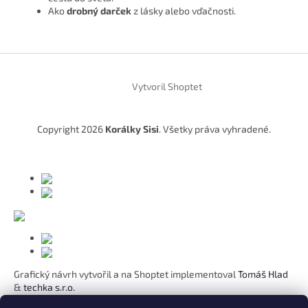
Ako
drobný darček
z lásky alebo vďačnosti.
Z
á
Vytvoril Shoptet
p
ä
t
Copyright 2026
Korálky Sisi
. Všetky práva vyhradené.
i
e
Grafický návrh vytvořil a na Shoptet implementoval
Tomáš Hlad
&
techka s.r.o.