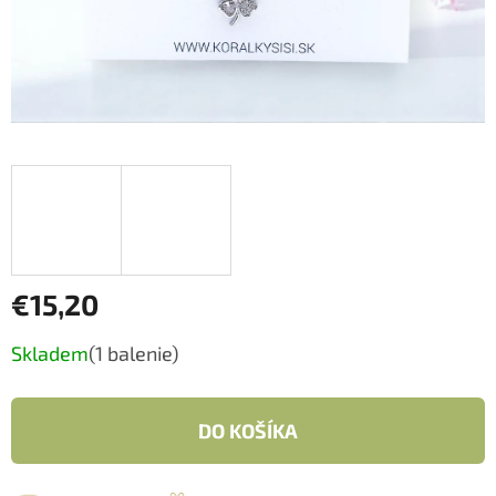
€15,20
Jednotková
Skladem
(1 balenie)
cena:
DO KOŠÍKA