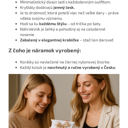
Minimalistický dizajn ladí s každodenným outfitom.
Kryštály dodávajú
jemný lesk.
Je to drobnosť, ktorá poteší viac než veľké dary – práve
vďaka svojmu významu.
Hodí sa ku
každému štýlu
– od trička po šaty.
Náhrdelník je ľahký a pohodlný aj na celodenné
nosenie.
Zabalený v elegantnej krabičke
– stačí len darovať.
Z čoho je náramok vyrobený:
Korálky sú navlečené na čiernej nylonovej šnúrke.
Každý kúsok je
navrhnutý a ručne vyrobený v Česku
.