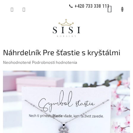
Prejsť
📞 +420 733 338 111
NÁKUP
na
obsah
KOŠÍK
Náhrdelník Pre šťastie s kryštálmi
Priemerné
Neohodnotené
Podrobnosti hodnotenia
hodnotenie
produktu
je
0,0
z
5
hviezdičiek.