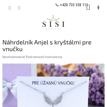
Prejsť
📞 +420 733 338 111
NÁKUP
na
obsah
KOŠÍK
Náhrdelník Anjel s kryštálmi pre
vnučku
Priemerné
Neohodnotené
Podrobnosti hodnotenia
hodnotenie
produktu
je
0,0
z
5
hviezdičiek.