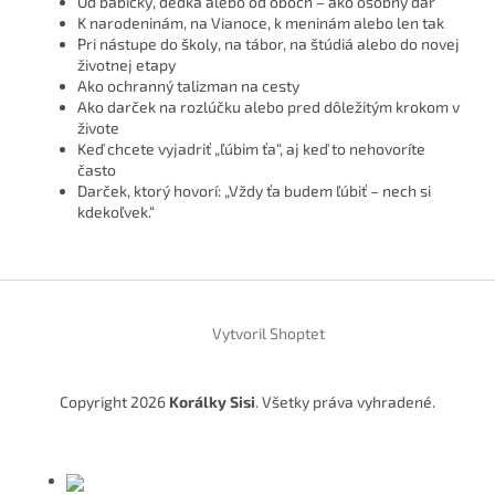
Od babičky, dedka alebo od oboch – ako osobný dar
K narodeninám, na Vianoce, k meninám alebo len tak
Pri nástupe do školy, na tábor, na štúdiá alebo do novej
životnej etapy
Ako ochranný talizman na cesty
Ako darček na rozlúčku alebo pred dôležitým krokom v
živote
Keď chcete vyjadriť „ľúbim ťa“, aj keď to nehovoríte
často
Darček, ktorý hovorí: „Vždy ťa budem ľúbiť – nech si
kdekoľvek.“
Z
á
Vytvoril Shoptet
p
ä
t
Copyright 2026
Korálky Sisi
. Všetky práva vyhradené.
i
e