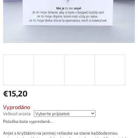
€15,20
Jednotková
Vyprodáno
cena:
Veľkosť anjela
Položka bola vypredaná…
Anjel s kryštálmi na jemnej retiazke sa stane každodennou