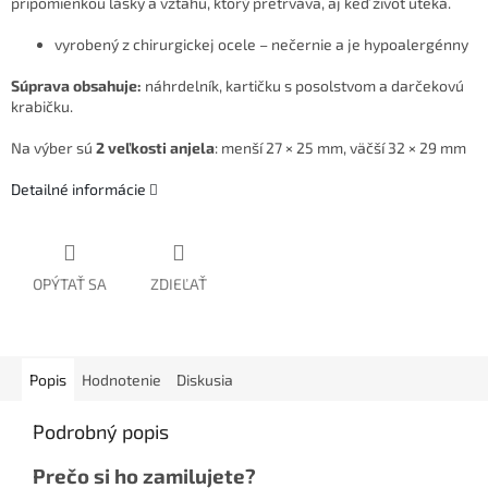
pripomienkou lásky a vzťahu, ktorý pretrváva, aj keď život uteká.
vyrobený z chirurgickej ocele – nečernie a je hypoalergénny
Súprava obsahuje:
náhrdelník, kartičku s posolstvom a darčekovú
krabičku.
Na výber sú
2 veľkosti anjela
: menší 27 × 25 mm, väčší 32 × 29 mm
Detailné informácie
OPÝTAŤ SA
ZDIEĽAŤ
Popis
Hodnotenie
Diskusia
Podrobný popis
Prečo si ho zamilujete?