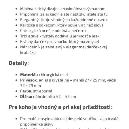
Minimalistický dizajn s maximálnym významom
Pripomína, že aj keď nie ste nablízku, stále ste tu
Elegantný dizajn vhodný na každodenné nosenie
Kartička s odkazom, ktorý povie viac než slová
Chirurgická oceľ je odolná a nečernie
Trblietavé kryštály dodávajú jemnosť a lesk
Krásny darček pre vnučku, ktorý má zmysel
Náhrdelník je zabalený v elegantnej darčekovej
krabičke
Detaily:
Materiál:
chirurgická oceľ
Prívesok:
anjel s kryštálmi – menší 27 × 25 mm, väčší
32 × 29 mm
Farba:
strieborná
Dĺžka:
náhrdelníka 42 – 45 cm
Pre koho je vhodný a pri akej príležitosti:
Pre malú, dospievajúcu aj dospelú vnučku – ako trvalá
pripomienka lásky