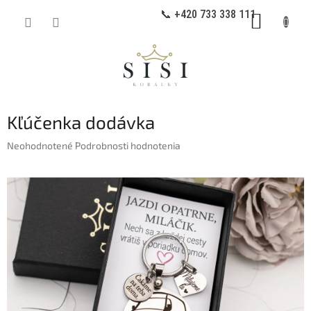
Prejsť
📞 +420 733 338 111
NÁKUP
na
obsah
KOŠÍK
Kľúčenka dodávka
Priemerné
Neohodnotené
Podrobnosti hodnotenia
hodnotenie
produktu
je
0,0
z
5
hviezdičiek.