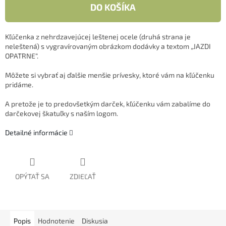
DO KOŠÍKA
Kľúčenka z nehrdzavejúcej leštenej ocele (druhá strana je
neleštená) s vygravírovaným obrázkom dodávky a textom „JAZDI
OPATRNE“.
Môžete si vybrať aj ďalšie menšie prívesky, ktoré vám na kľúčenku
pridáme
.
A pretože je to predovšetkým darček, kľúčenku vám zabalíme do
darčekovej škatuľky s naším logom.
Detailné informácie
OPÝTAŤ SA
ZDIEĽAŤ
Popis
Hodnotenie
Diskusia