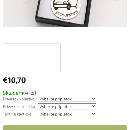
€10,70
Jednotková
Skladem
(4 ks)
cena:
Prívesok koliesko
Prívesok srdiečko
Text na kartičke