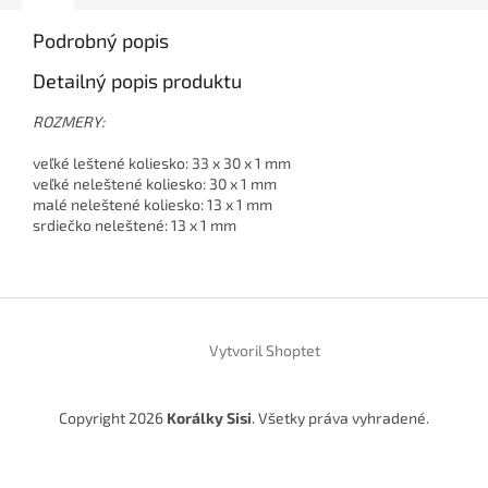
Podrobný popis
Detailný popis produktu
ROZMERY:
veľké leštené koliesko:
33 x 30 x 1 mm
veľké neleštené koliesko: 30 x 1 mm
malé neleštené koliesko: 13 x 1 mm
srdiečko neleštené: 13 x 1 mm
Z
á
Vytvoril Shoptet
p
ä
t
Copyright 2026
Korálky Sisi
. Všetky práva vyhradené.
i
e