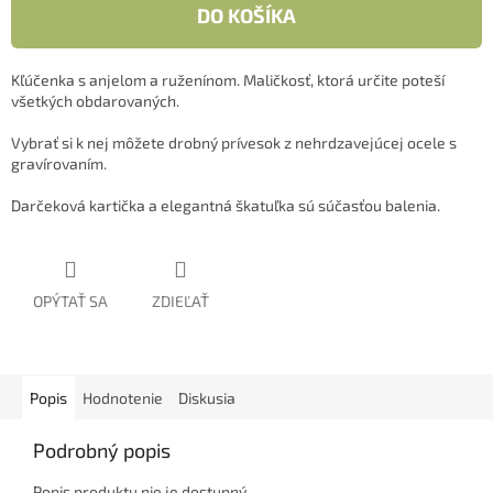
DO KOŠÍKA
Kľúčenka s anjelom a ruženínom. Maličkosť, ktorá určite poteší
všetkých obdarovaných.
Vybrať si k nej môžete drobný prívesok z nehrdzavejúcej ocele s
gravírovaním.
Darčeková kartička a elegantná škatuľka sú súčasťou balenia.
OPÝTAŤ SA
ZDIEĽAŤ
Popis
Hodnotenie
Diskusia
Podrobný popis
Popis produktu nie je dostupný