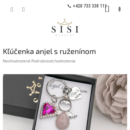
Prejsť
📞 +420 733 338 111
NÁKUP
na
obsah
KOŠÍK
Kľúčenka anjel s ruženínom
Priemerné
Neohodnotené
Podrobnosti hodnotenia
hodnotenie
produktu
je
0,0
z
5
hviezdičiek.