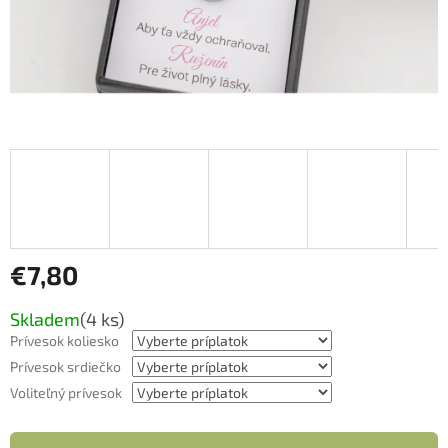
€7,80
Jednotková
Skladem
(4 ks)
cena:
Prívesok koliesko
Prívesok srdiečko
Voliteľný prívesok