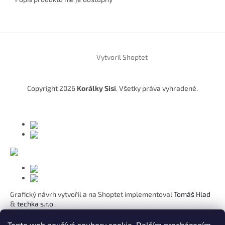
Z
á
Vytvoril Shoptet
p
ä
t
Copyright 2026
Korálky Sisi
. Všetky práva vyhradené.
i
e
Grafický návrh vytvořil a na Shoptet implementoval
Tomáš Hlad
&
techka s.r.o.
Koho chcete obdarovat?
Tento web používá soubory cookie. Dalším procházením