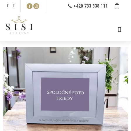
Prejsť
NÁ
📞 +420 733 338 111
na
KO
obsah