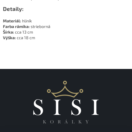
Detaily:
Materiál:
hliník
Farba rámika:
strieborná
Šírka:
cca 13 cm
Výška:
cca 18 cm