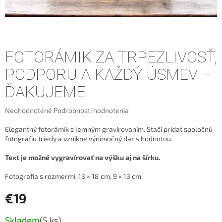
FOTORÁMIK ZA TRPEZLIVOSŤ,
PODPORU A KAŽDÝ ÚSMEV –
ĎAKUJEME
Priemerné
Neohodnotené
Podrobnosti hodnotenia
hodnotenie
produktu
Elegantný fotorámik s jemným gravírovaním. Stačí pridať spoločnú
je
fotografiu triedy a vznikne výnimočný dar s hodnotou.
0,0
z
Text je možné vygravírovať na výšku aj na šírku.
5
hviezdičiek.
Fotografia s rozmermi: 13 × 18 cm, 9 × 13 cm
€19
Jednotková
Skladem
(5 ks)