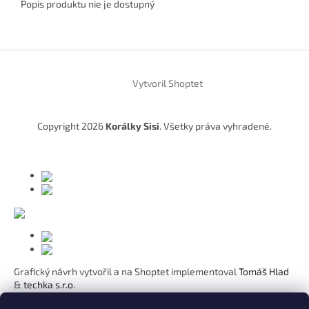
Popis produktu nie je dostupný
Z
á
Vytvoril Shoptet
p
ä
t
Copyright 2026
Korálky Sisi
. Všetky práva vyhradené.
i
e
Grafický návrh vytvořil a na Shoptet implementoval
Tomáš Hlad
&
techka s.r.o.