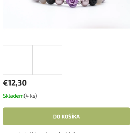
€12,30
Jednotková
Skladem
(4 ks)
cena:
DO KOŠÍKA