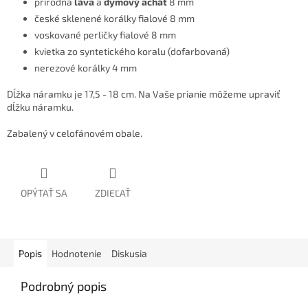
prírodná
láva
a
dymový achát
8 mm
české sklenené korálky fialové 8 mm
voskované perličky fialové 8 mm
kvietka zo syntetického koralu (dofarbovaná)
nerezové korálky 4 mm
Dĺžka náramku je 17,5 - 18 cm. Na Vaše prianie môžeme upraviť
dĺžku náramku.
Zabalený v celofánovém obale.
OPÝTAŤ SA
ZDIEĽAŤ
Popis
Hodnotenie
Diskusia
Podrobný popis